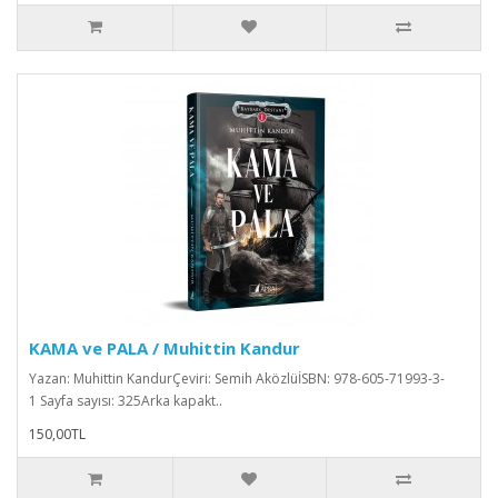
KAMA ve PALA / Muhittin Kandur
Yazan: Muhittin KandurÇeviri: Semih AközlüİSBN: 978-605-71993-3-
1 Sayfa sayısı: 325 Arka kapakt..
150,00TL