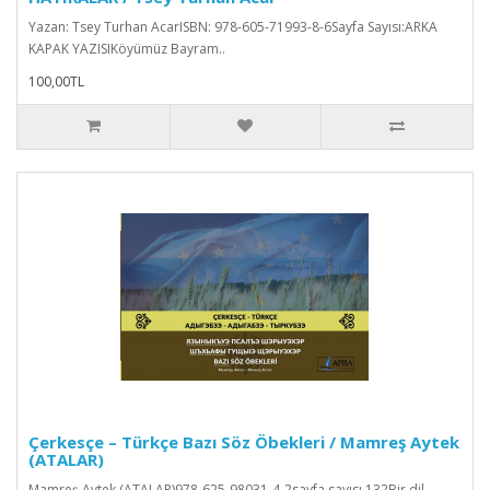
Yazan: Tsey Turhan AcarISBN: 978-605-71993-8-6Sayfa Sayısı:ARKA
KAPAK YAZISIKöyümüz Bayram..
100,00TL
Çerkesçe – Türkçe Bazı Söz Öbekleri / Mamreş Aytek
(ATALAR)
Mamreş Aytek (ATALAR)978-625-98031-4-2sayfa sayısı.132Bir dil,