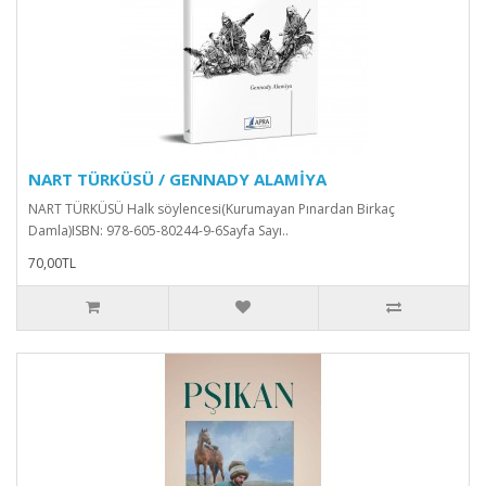
NART TÜRKÜSÜ / GENNADY ALAMİYA
NART TÜRKÜSÜ Halk söylencesi(Kurumayan Pınardan Birkaç
Damla)ISBN: 978-605-80244-9-6Sayfa Sayı..
70,00TL