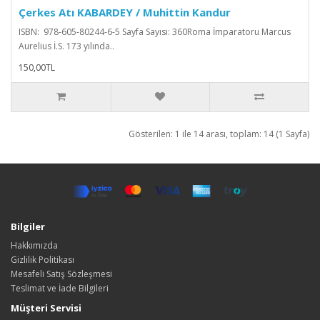
Çerkes Atı KABARDEY / Muhittin Kandur
ISBN: 978-605-80244-6-5 Sayfa Sayısı: 360Roma İmparatoru Marcus
Aurelius İ.S. 173 yılında..
150,00TL
Gösterilen: 1 ile 14 arası, toplam: 14 (1 Sayfa)
Bilgiler
Hakkımızda
Gizlilik Politikası
Mesafeli Satış Sözleşmesi
Teslimat ve İade Bilgileri
Müşteri Servisi